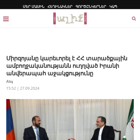
ՄԵՐ ՄԱՍԻՆ
ՀԵՂԻՆԱԿՆԵՐ
ԳՈՐԾԸՆԿԵՐՆԵՐ
ԿԱՊ
Միրզոյանը կարեւորել է ՀՀ տարածքային
ամբողջականությանն ուղղված Իրանի
անվերապահ աջակցությունը
Aliq
15:52 | 27.09.2024