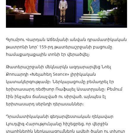
Գյումրու Վարդան Աճեմյանի անվան դրամատիկական
թատրոնի նոր՝ 159-րդ թատերաշրջանի բացումը
համաքաղաքային տոնի էր վերածվել։
Թատերաշրջանի մեկնարկն ազդարարվեց Նոել
Քոուարդի «Խելահեղ Seance» լիրիկական
կատակերգությամբ։ Ներկայացումը բեմադրել էր
երիտասարդ ռեժիսոր Ռաֆայել Ասատրյանը։ Բեմում
էին ինչպես ճանաչված ու սիրված, այնպես էլ
երիտասարդ սերնդի դերասաններ։
Դրամատիկականի գեղարվեստական ղեկավար
Լյուդվիգ Հարությունյանը հիշեցրեց, որ վերջին
տարիներին ներկայացումներն ավելի ծանր ու տխուր