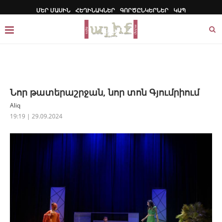
ՄԵՐ ՄԱՍԻՆ
ՀԵՂԻՆԱԿՆԵՐ
ԳՈՐԾԸՆԿԵՐՆԵՐ
ԿԱՊ
Նոր թատերաշրջան, նոր տոն Գյումրիում
Aliq
19:19 | 29.09.2024