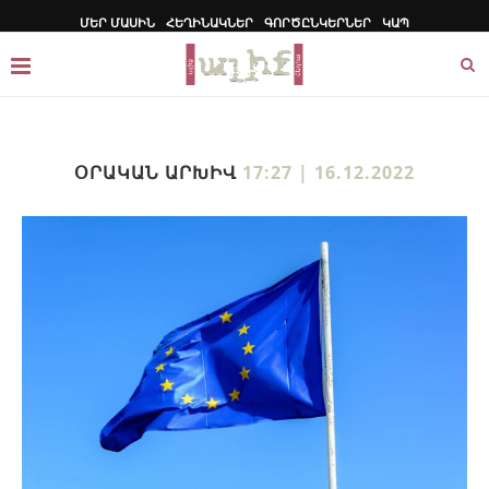
ՄԵՐ ՄԱՍԻՆ
ՀԵՂԻՆԱԿՆԵՐ
ԳՈՐԾԸՆԿԵՐՆԵՐ
ԿԱՊ
ՕՐԱԿԱՆ ԱՐԽԻՎ
17:27 | 16.12.2022