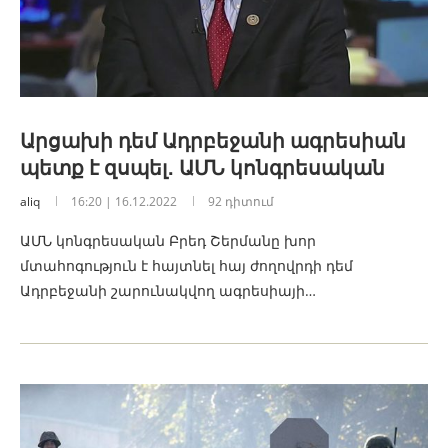
Արցախի դեմ Ադրբեջանի ագրեսիան
պետք է զսպել․ ԱՄՆ կոնգրեսական
aliq
16:20 | 16.12.2022
92 դիտում
ԱՄՆ կոնգրեսական Բրեդ Շերմանը խոր
մտահոգություն է հայտնել հայ ժողովրդի դեմ
Ադրբեջանի շարունակվող ագրեսիայի…