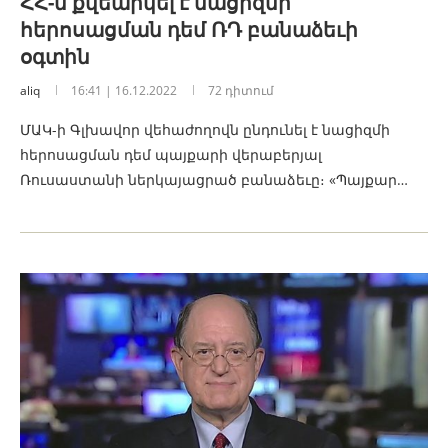
ՀՀ-ն քվեարկել է նացիզմի
հերոսացման դեմ ՌԴ բանաձեւի
օգտին
aliq
16:41 | 16.12.2022
72 դիտում
ՄԱԿ-ի Գլխավոր վեհաժողովն ընդունել է նացիզմի
հերոսացման դեմ պայքարի վերաբերյալ
Ռուսաստանի ներկայացրած բանաձեւը։ «Պայքար…