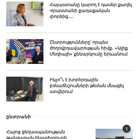
Հայաստանը կարող է դասեր քաղել
Վրաստանի քաղաքական
փորձից․...
Ընտրությունները՝ որպես
ժողովրդավարության հիմք․ «Ալիք
Մեդիայի» քննարկումը Երևանում
Ինչո՞ւ է խորհրդային
բռնաճնշումների թեման մնացել
ստվերում
ընտրանի
1
Հայոց ցեղասպանության
թանգարան-ինստիտուտի