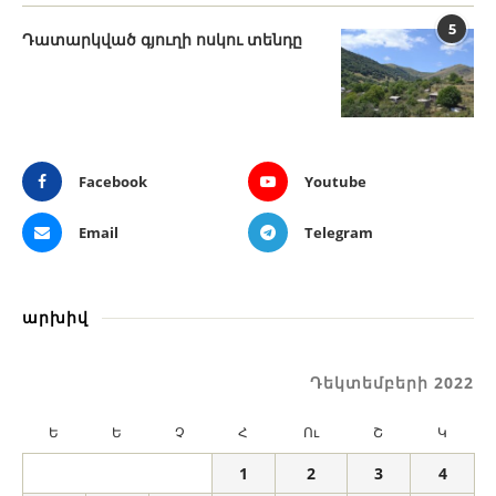
5
Դատարկված գյուղի ոսկու տենդը
Facebook
Youtube
Email
Telegram
արխիվ
Դեկտեմբերի 2022
Ե
Ե
Չ
Հ
Ու
Շ
Կ
1
2
3
4