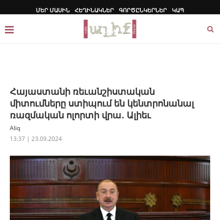
ՄԵՐ ՄԱՍԻՆ
ՀԵՂԻՆԱԿՆԵՐ
ԳՈՐԾԸՆԿԵՐՆԵՐ
ԿԱՊ
Հայաստանի ռեւանշիստական ​​
միտումները ստիպում են կենտրոնանալ
ռազմական ոլորտի վրա․ Ալիեւ
Aliq
13:37 | 23.09.2024