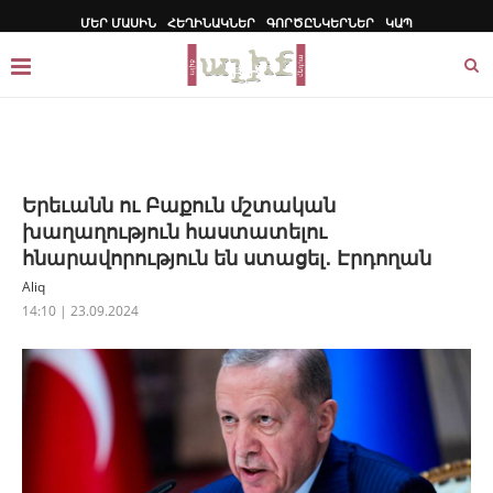
ՄԵՐ ՄԱՍԻՆ
ՀԵՂԻՆԱԿՆԵՐ
ԳՈՐԾԸՆԿԵՐՆԵՐ
ԿԱՊ
Երեւանն ու Բաքուն մշտական
խաղաղություն հաստատելու
հնարավորություն են ստացել․ Էրդողան
Aliq
14:10 | 23.09.2024